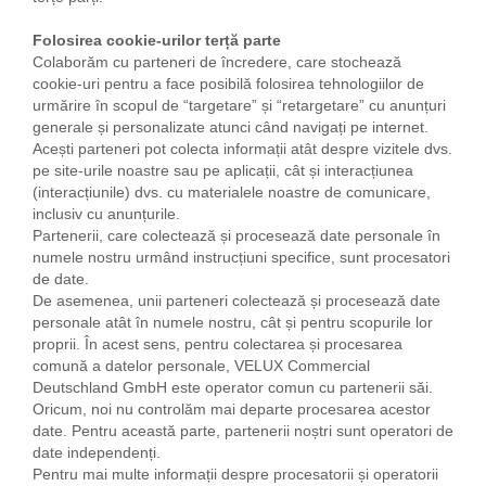
Folosirea cookie-urilor terță parte
Colaborăm cu parteneri de încredere, care stochează
cookie-uri pentru a face posibilă folosirea tehnologiilor de
urmărire în scopul de “targetare” și “retargetare” cu anunțuri
generale și personalizate atunci când navigați pe internet.
Acești parteneri pot colecta informații atât despre vizitele dvs.
pe site-urile noastre sau pe aplicații, cât și interacțiunea
(interacțiunile) dvs. cu materialele noastre de comunicare,
inclusiv cu anunțurile.
Partenerii, care colectează și procesează date personale în
numele nostru urmând instrucțiuni specifice, sunt procesatori
de date.
De asemenea, unii parteneri colectează și procesează date
personale atât în numele nostru, cât și pentru scopurile lor
proprii. În acest sens, pentru colectarea și procesarea
comună a datelor personale, VELUX Commercial
Deutschland GmbH este operator comun cu partenerii săi.
Oricum, noi nu controlăm mai departe procesarea acestor
date. Pentru această parte, partenerii noștri sunt operatori de
date independenți.
Pentru mai multe informații despre procesatorii și operatorii