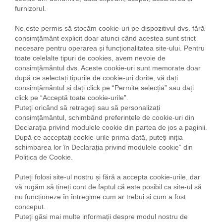
furnizorul.
Ne este permis să stocăm cookie-uri pe dispozitivul dvs. fără
consimțământ explicit doar atunci când acestea sunt strict
necesare pentru operarea și funcționalitatea site-ului. Pentru
toate celelalte tipuri de cookies, avem nevoie de
consimțământul dvs. Aceste cookie-uri sunt memorate doar
după ce selectați tipurile de cookie-uri dorite, vă dați
consimțământul și dați click pe “Permite selecția” sau dați
click pe “Acceptă toate cookie-urile”.
Puteți oricând să retrageți sau să personalizați
consimțământul, schimbând preferințele de cookie-uri din
Declarația privind modulele cookie din partea de jos a paginii.
După ce acceptați cookie-urile prima dată, puteți iniția
schimbarea lor în Declarația privind modulele cookie” din
Politica de Cookie.
Puteți folosi site-ul nostru și fără a accepta cookie-urile, dar
vă rugăm să țineți cont de faptul că este posibil ca site-ul să
nu funcționeze în întregime cum ar trebui și cum a fost
conceput.
Puteți găsi mai multe informații despre modul nostru de