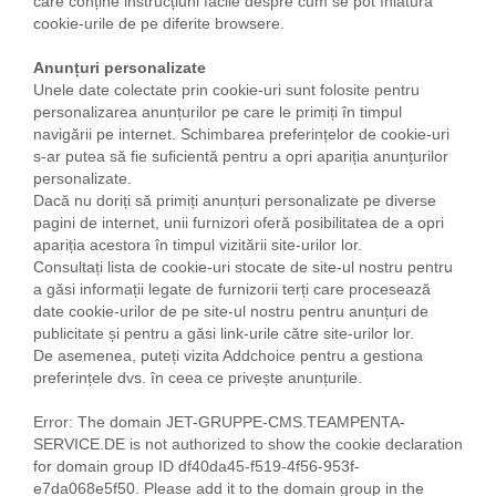
care conține instrucțiuni facile despre cum se pot înlătura
cookie-urile de pe diferite browsere.
Anunțuri personalizate
Unele date colectate prin cookie-uri sunt folosite pentru
personalizarea anunțurilor pe care le primiți în timpul
navigării pe internet. Schimbarea preferințelor de cookie-uri
s-ar putea să fie suficientă pentru a opri apariția anunțurilor
personalizate.
Dacă nu doriți să primiți anunțuri personalizate pe diverse
pagini de internet, unii furnizori oferă posibilitatea de a opri
apariția acestora în timpul vizitării site-urilor lor.
Consultați lista de cookie-uri stocate de site-ul nostru pentru
a găsi informații legate de furnizorii terți care procesează
date cookie-urilor de pe site-ul nostru pentru anunțuri de
publicitate și pentru a găsi link-urile către site-urilor lor.
De asemenea, puteți vizita Addchoice pentru a gestiona
preferințele dvs. în ceea ce privește anunțurile.
Error: The domain JET-GRUPPE-CMS.TEAMPENTA-
SERVICE.DE is not authorized to show the cookie declaration
for domain group ID df40da45-f519-4f56-953f-
e7da068e5f50. Please add it to the domain group in the