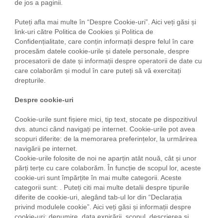
de jos a paginii.
Puteți afla mai multe în “Despre Cookie-uri”. Aici veți găsi și
link-uri către Politica de Cookies și Politica de
Confidențialitate, care conțin informații despre felul în care
procesăm datele cookie-urile și datele personale, despre
procesatorii de date și informații despre operatorii de date cu
care colaborăm și modul în care puteți să vă exercitați
drepturile.
Despre cookie-uri
Cookie-urile sunt fișiere mici, tip text, stocate pe dispozitivul
dvs. atunci când navigați pe internet. Cookie-urile pot avea
scopuri diferite: de la memorarea preferințelor, la urmărirea
navigării pe internet.
Cookie-urile folosite de noi ne aparțin atât nouă, cât și unor
părți terțe cu care colaborăm. În funcție de scopul lor, aceste
cookie-uri sunt împărțite în mai multe categorii. Aceste
categorii sunt:
. Puteți citi mai multe detalii despre tipurile
diferite de cookie-uri, alegând tab-ul lor din “Declarația
privind modulele cookie”. Aici veți găsi și informații despre
cookie-uri: denumire, data expirării, scopul, descrierea și