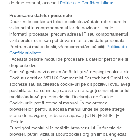
de date comuni, accesați
Politica de Confidențialitate
.
Procesarea datelor personale
Doar unele cookie-uri folosite colectează date referitoare la
vizitatori și la comportamentul lor de navigare. Unele
informații procesate, precum adresa IP sau comportamentul
vizitatorului, sunt sau pot deveni mai târziu date personale.
Pentru mai multe detalii, vă recomandăm să citiți
Politica de
Confidențialitate
. Aceasta descrie modul de procesare a datelor personale și
drepturile dvs.
Cum să gestionezi consimțământul și să respingi cookie-urile
Dacă nu doriți ca VELUX Commercial Deutschland GmbH să
stocheze sau să citească cookie-uri pe dispozitivul dvs., aveți
posibilitatea să schimbați sau să vă retrageți consimțământul,
modificându-vă preferințele din Declarația de Cookie.
Cookie-urile pot fi șterse și manual. În majoritatea
browserelor, pentru a accesa meniul unde se poate șterge
istoria de navigare, trebuie să apăsați [CTRL]+[SHIFT]+
[Delete]
Puteți găsi meniul și în setările browser-ului. În funcție de
browser, puteți vizita și aboutcookies.org (în limba engleză),