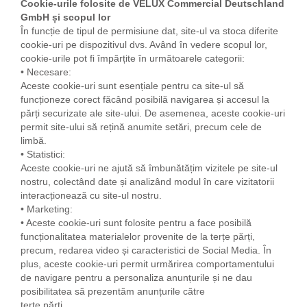
Cookie-urile folosite de VELUX Commercial Deutschland
GmbH și scopul lor
În funcție de tipul de permisiune dat, site-ul va stoca diferite
cookie-uri pe dispozitivul dvs. Având în vedere scopul lor,
cookie-urile pot fi împărțite în următoarele categorii:
• Necesare:
Aceste cookie-uri sunt esențiale pentru ca site-ul să
funcționeze corect făcând posibilă navigarea și accesul la
părți securizate ale site-ului. De asemenea, aceste cookie-uri
permit site-ului să rețină anumite setări, precum cele de
limbă.
• Statistici:
Aceste cookie-uri ne ajută să îmbunătățim vizitele pe site-ul
nostru, colectând date și analizând modul în care vizitatorii
interacționează cu site-ul nostru.
• Marketing:
• Aceste cookie-uri sunt folosite pentru a face posibilă
funcționalitatea materialelor provenite de la terțe părți,
precum, redarea video și caracteristici de Social Media. În
plus, aceste cookie-uri permit urmărirea comportamentului
de navigare pentru a personaliza anunțurile și ne dau
posibilitatea să prezentăm anunțurile către
terțe părți.