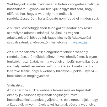
Webhelyünk a sütik nyilatkozattal történő elfogadása nélkül is
használható, ugyanakkor felhívjuk a figyelmet arra, hogy
előfordulhat, hogy a webhely nem működik
rendeltetésszerűen, ha a látogató nem fogad el minden sütit.
A sütikkel összefüggésben feldolgozott adatok egy része
személyes adatnak minősül. Az általunk végzett
adatkezelésről bővebb felvilágosítást nyújt Adatkezelési
szabályzatunk a következő internetcímen:
hivatkozás
Az e körbe tartozó sütik elengedhetetlenek a webhely
rendeltetésszerű működéséhez, mivel lehetővé teszik olyan
funkciók használatát, mint a webhelyen belüli navigálás és a
webhely védett részeihez való hozzáférés. Emellett azt is
lehetővé teszik, hogy a webhely bizonyos – például nyelvi –
beállításokat megjegyezzen.
Statisztikai:
Az ide tartozó sütik a webhely felkeresésekor tapasztalt
élmény javításához nyújtanak segítséget, mivel
használatukkal adatokat gyűjthetünk, és elemezhetjük, hogy
a látogatók milyen műveleteket hajtanak végre a webhelyen.