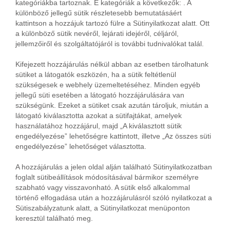
kategóriákba tartoznak. E kategóriák a következők:
. A
különböző jellegű sütik részletesebb bemutatásáért
kattintson a hozzájuk tartozó fülre a Sütinyilatkozat alatt. Ott
a különböző sütik nevéről, lejárati idejéről, céljáról,
jellemzőiről és szolgáltatójáról is további tudnivalókat talál.
Kifejezett hozzájárulás nélkül abban az esetben tárolhatunk
sütiket a látogatók eszközén, ha a sütik feltétlenül
szükségesek e webhely üzemeltetéséhez. Minden egyéb
jellegű süti esetében a látogató hozzájárulására van
szükségünk. Ezeket a sütiket csak azután tároljuk, miután a
látogató kiválasztotta azokat a sütifajtákat, amelyek
használatához hozzájárul, majd „A kiválasztott sütik
engedélyezése” lehetőségre kattintott, illetve „Az összes süti
engedélyezése” lehetőséget választotta.
A hozzájárulás a jelen oldal alján található Sütinyilatkozatban
foglalt sütibeállítások módosításával bármikor személyre
szabható vagy visszavonható. A sütik első alkalommal
történő elfogadása után a hozzájárulásról szóló nyilatkozat a
Sütiszabályzatunk alatt, a Sütinyilatkozat menüponton
keresztül található meg.