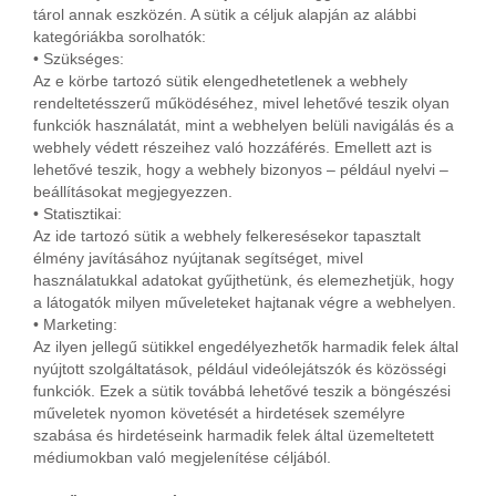
tárol annak eszközén. A sütik a céljuk alapján az alábbi
kategóriákba sorolhatók:
• Szükséges:
Az e körbe tartozó sütik elengedhetetlenek a webhely
rendeltetésszerű működéséhez, mivel lehetővé teszik olyan
funkciók használatát, mint a webhelyen belüli navigálás és a
webhely védett részeihez való hozzáférés. Emellett azt is
lehetővé teszik, hogy a webhely bizonyos – például nyelvi –
beállításokat megjegyezzen.
• Statisztikai:
Az ide tartozó sütik a webhely felkeresésekor tapasztalt
élmény javításához nyújtanak segítséget, mivel
használatukkal adatokat gyűjthetünk, és elemezhetjük, hogy
a látogatók milyen műveleteket hajtanak végre a webhelyen.
• Marketing:
Az ilyen jellegű sütikkel engedélyezhetők harmadik felek által
nyújtott szolgáltatások, például videólejátszók és közösségi
funkciók. Ezek a sütik továbbá lehetővé teszik a böngészési
műveletek nyomon követését a hirdetések személyre
szabása és hirdetéseink harmadik felek által üzemeltetett
médiumokban való megjelenítése céljából.