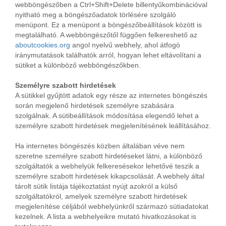
webböngészőben a Ctrl+Shift+Delete billentyűkombinációval
nyitható meg a böngészőadatok törlésére szolgáló
menüpont. Ez a menüpont a böngészőbeállítások között is
megtalálható. A webböngészőtől függően felkereshető az
aboutcookies.org
angol nyelvű webhely, ahol átfogó
iránymutatások találhatók arról, hogyan lehet eltávolítani a
sütiket a különböző webböngészőkben.
Személyre szabott hirdetések
A sütikkel gyűjtött adatok egy része az internetes böngészés
során megjelenő hirdetések személyre szabására
szolgálnak. A sütibeállítások módosítása elegendő lehet a
személyre szabott hirdetések megjelenítésének leállításához.
Ha internetes böngészés közben általában véve nem
szeretne személyre szabott hirdetéseket látni, a különböző
szolgáltatók a webhelyük felkeresésekor lehetővé teszik a
személyre szabott hirdetések kikapcsolását. A webhely által
tárolt sütik listája tájékoztatást nyújt azokról a külső
szolgáltatókról, amelyek személyre szabott hirdetések
megjelenítése céljából webhelyünkről származó sütiadatokat
kezelnek. A lista a webhelyeikre mutató hivatkozásokat is