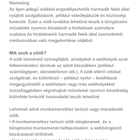
Marketing:
Az ilyen jellegű sütikkel engedélyezhetők harmadik felek által
nyújtott szolgáltatások, például videólejátszók és közösségi
funkciók. Ezek a sütik továbbá lehetővé teszik a böngészési
műveletek nyomon követését a hirdetések személyre
szabása és hirdetéseink harmadik felek által üzemeltetett
médiumokban való megjelenítése céljából.
Mik azok a sütik?
A sütik kisméretű szövegfájlok, amelyeket a webhelyek azok
felkeresésekor tárolnak az adott készüléken (például
számítógépen, okostelefonon stb.). A sütik eltérő célokat
szolgálnak, és különböző – például nyelvi – beállítások
megjegyzésétől a webhelyen vagy más webhelyekkel
összefüggésben végrehajtott műveletek nyomon követéséig
különféle funkciók használatát teszik lehetővé.
Lehetnek adott munkamenethez tartozó vagy maradandó
sütik.
• A munkamenethez tartozó sütik ideiglenesek, és a
böngészési munkamenet befejezésekor, a webböngésző
bezárásával törlődnek.