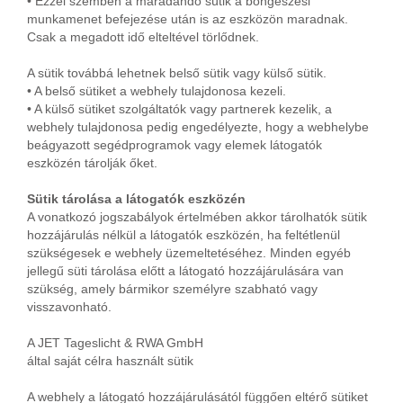
• Ezzel szemben a maradandó sütik a böngészési
munkamenet befejezése után is az eszközön maradnak.
Csak a megadott idő elteltével törlődnek.
A sütik továbbá lehetnek belső sütik vagy külső sütik.
• A belső sütiket a webhely tulajdonosa kezeli.
• A külső sütiket szolgáltatók vagy partnerek kezelik, a
webhely tulajdonosa pedig engedélyezte, hogy a webhelybe
beágyazott segédprogramok vagy elemek látogatók
eszközén tárolják őket.
Sütik tárolása a látogatók eszközén
A vonatkozó jogszabályok értelmében akkor tárolhatók sütik
hozzájárulás nélkül a látogatók eszközén, ha feltétlenül
szükségesek e webhely üzemeltetéséhez. Minden egyéb
jellegű süti tárolása előtt a látogató hozzájárulására van
szükség, amely bármikor személyre szabható vagy
visszavonható.
A JET Tageslicht & RWA GmbH
által saját célra használt sütik
A webhely a látogató hozzájárulásától függően eltérő sütiket