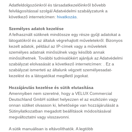
Adatfeldolgozóinkról és társadatkezelőinkről bővebb
felvilágosítással szolgál Adatvédelmi szabályzatunk a
következő internetcímen:
hivatkozás
.
Személyes adatok kezelése
A felhasznált sütiknek mindössze egy része gyűjt adatokat a
látogatókról és az általuk végrehajtott műveletekről. Bizonyos
kezelt adatok, például az IP-címek vagy a műveletek
személyes adatnak minősülnek vagy később annak
minősülhetnek. További tudnivalókért ajánljuk az Adatvédelmi
szabályzat elolvasását a következő internetcímen:
. Ez a
szabályzat ismerteti az általunk végzett személyesadat-
kezelést és a látogatókat megillető jogokat.
Hozzájárulás kezelése és sütik elutasítása
Amennyiben nem szeretné, hogy a VELUX Commercial
Deutschland GmbH sütiket helyezzen el az eszközén vagy
onnan sütiket olvasson ki, lehetősége van hozzájárulását a
Sütinyilatkozatban megadott beállítások módosításával
megváltoztatni vagy visszavonni.
A sütik manuálisan is eltávolíthatók. A legtöbb