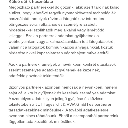
Külső sütik használata
Megbízható partnerekkel dolgozunk, akik azért tárolnak külső
sütiket, hogy lehetővé tegyék nyomonkövetési technológiák
használatát, amelyek révén a látogatók az internetes
böngészés során általános és személyre szabott
hirdetésekkel szólíthatók meg alkalmi vagy ismétlődő
jelleggel. Ezek a partnerek adatokat gyűjthetnek a
webhelyeinken vagy alkalmazásainkban tett látogatásokról,
valamint a látogatók kommunikációs anyagainkkal, köztük
hirdetéseinkkel kapcsolatosan végrehajtott műveleteiről.
Azok a partnerek, amelyek a nevünkben konkrét utasítások
szerint személyes adatokat gyűjtenek és kezelnek,
adatfeldolgozónak tekintendők.
Bizonyos partnerek azonban nemcsak a nevünkben, hanem
saját céljaikra is gyűjtenek és kezelnek személyes adatokat.
A személyes adatok ilyen jellegű gyűjtése és közlése
tekintetében a JET Tageslicht & RWA GmbH és partnerei
társadatkezelőnek minősülnek. A további adatkezelésre
azonban nincs ráhatásunk. Ebből a szempontból partnereink
független adatkezelőnek minősülnek.