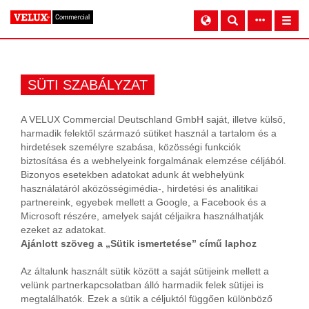
SÜTI SZABÁLYZAT
A VELUX Commercial Deutschland GmbH saját, illetve külső,
harmadik felektől származó sütiket használ a tartalom és a
hirdetések személyre szabása, közösségi funkciók
biztosítása és a webhelyeink forgalmának elemzése céljából.
Bizonyos esetekben adatokat adunk át webhelyünk
használatáról aközösségimédia-, hirdetési és analitikai
partnereink, egyebek mellett a Google, a Facebook és a
Microsoft részére, amelyek saját céljaikra használhatják
ezeket az adatokat.
Ajánlott szöveg a „Sütik ismertetése” című laphoz
Az általunk használt sütik között a saját sütijeink mellett a
velünk partnerkapcsolatban álló harmadik felek sütijei is
megtalálhatók. Ezek a sütik a céljuktól függően különböző